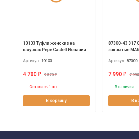
10103 Туфли женские на
87300-43 317 
шнурках Pepe Castell Испания
закрытые MAR
Артикул:
10103
Артикул:
87300-
4 780
7 990
₽
₽
9 570
₽
7 99
Осталась 1 шт.
В наличии
В корзину
В к