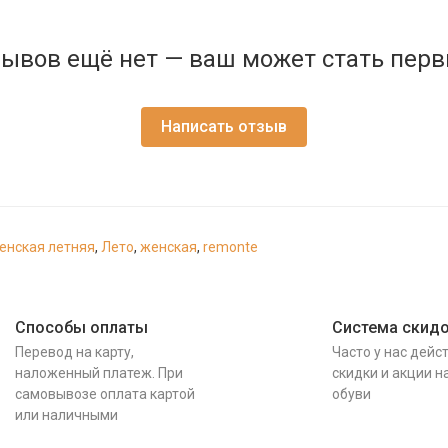
ывов ещё нет — ваш может стать пер
Написать отзыв
енская летняя
,
Лето
,
женская
,
remonte
Способы оплаты
Система скид
Перевод на карту,
Часто у нас дейс
наложенный платеж. При
скидки и акции н
самовывозе оплата картой
обуви
или наличными