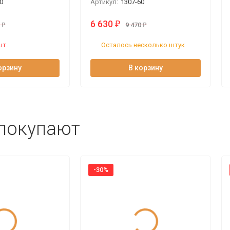
0
Артикул:
1307-60
6 630
₽
0
₽
9 470
₽
шт.
Осталось несколько штук
орзину
В корзину
 покупают
-30%