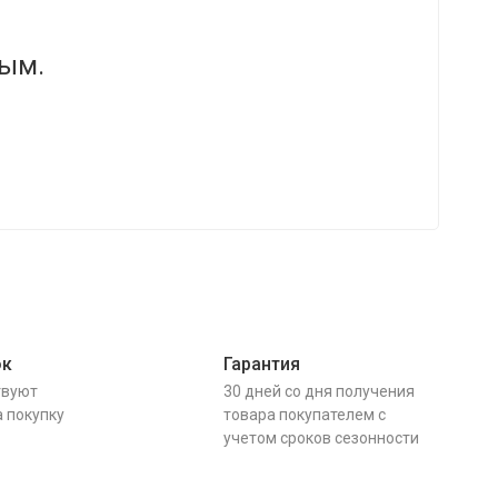
вым.
ок
Гарантия
твуют
30 дней со дня получения
а покупку
товара покупателем с
учетом сроков сезонности