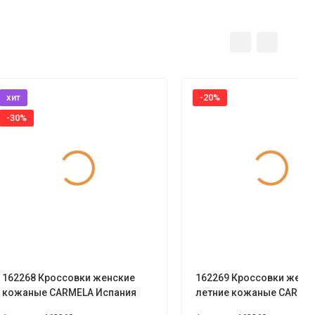
хит
-20%
-30%
162268 Кроссовки женские
162269 Кроссовки женс
кожаные CARMELA Испания
летние кожаные CARME
Испания