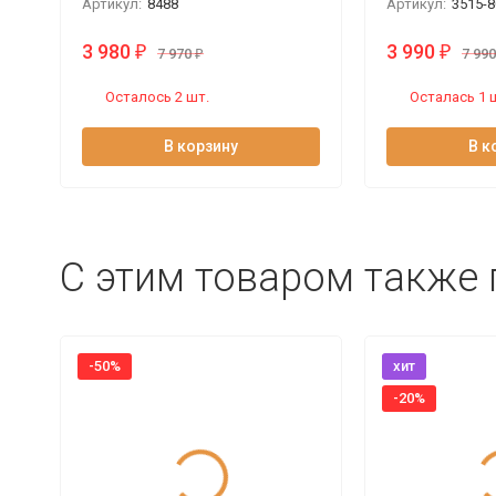
Артикул:
8488
Артикул:
3515-8
3 980
3 990
₽
₽
7 970
₽
7 99
Осталось 2 шт.
Осталась 1 
В корзину
В к
C этим товаром также
-50%
хит
-20%