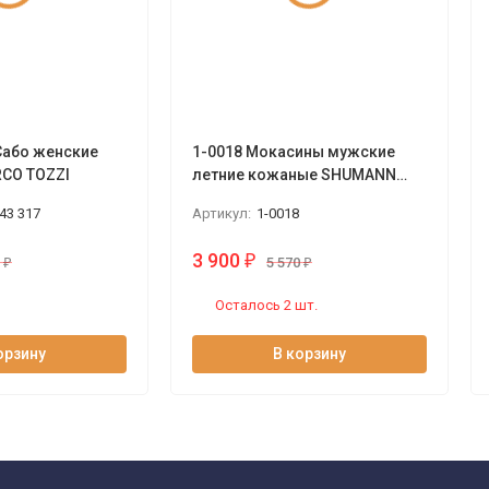
Сабо женские
1-0018 Мокасины мужские
CO TOZZI
летние кожаные SHUMANN
черный
43 317
Артикул:
1-0018
3 900
₽
0
₽
5 570
₽
Осталось 2 шт.
орзину
В корзину