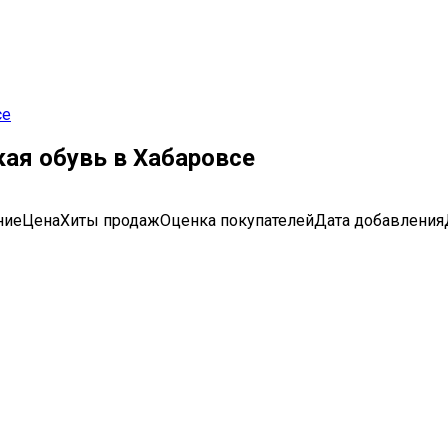
се
ая обувь в Хабаровсе
ние
Цена
Хиты продаж
Оценка
покупателей
Дата добавления