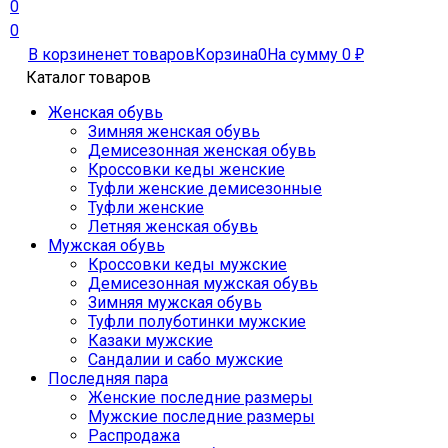
0
0
В корзине
нет товаров
Корзина
0
На сумму
0
₽
Каталог товаров
Женская обувь
Зимняя женская обувь
Демисезонная женская обувь
Кроссовки кеды женские
Туфли женские демисезонные
Туфли женские
Летняя женская обувь
Мужская обувь
Кроссовки кеды мужские
Демисезонная мужская обувь
Зимняя мужская обувь
Туфли полуботинки мужские
Казаки мужские
Сандалии и сабо мужские
Последняя пара
Женские последние размеры
Мужские последние размеры
Распродажа