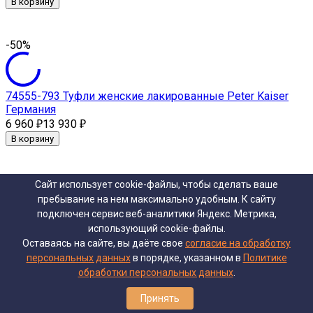
В корзину
-50%
74555-793 Туфли женские лакированные Peter Kaiser
Германия
6 960
13 930
₽
₽
В корзину
-30%
Сайт использует cookie-файлы, чтобы сделать ваше
пребывание на нем максимально удобным. К cайту
подключен сервис веб-аналитики Яндекс. Метрика,
использующий cookie-файлы.
22203-27 Лодочки женские кожаные 37 TAMARIS
Оставаясь на сайте, вы даёте свое
согласие на обработку
4 190
5 990
₽
₽
персональных данных
в порядке, указанном в
Политике
В корзину
обработки персональных данных
.
Принять
-50%