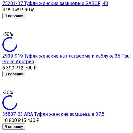
75201-37 Туфли женские замшевые GABOR, 40
4 990
9 990
₽
₽
В корзину
-50%
2939-919 Туфли женские на платформе и каблуке 35 Paul
Green Австрия
6 390
12 790
₽
₽
В корзину
-30%
35807-03 ARA Туфли женские замшевые 37.5
10 800
15 430
₽
₽
В корзину