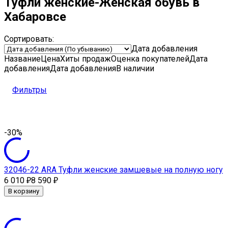
Туфли женские-Женская обувь в
Хабаровсе
Сортировать:
Дата добавления
Название
Цена
Хиты продаж
Оценка
покупателей
Дата
добавления
Дата добавления
В наличии
Фильтры
-30%
32046-22 АRA Туфли женские замшевые на полную ногу
6 010
8 590
₽
₽
В корзину