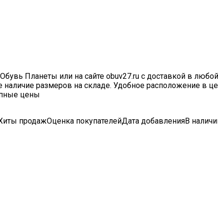
Обувь Планеты или на сайте obuv27.ru с доставкой в любо
ое наличие размеров на складе. Удобное расположение в ц
упные цены
Хиты продаж
Оценка
покупателей
Дата добавления
В наличи