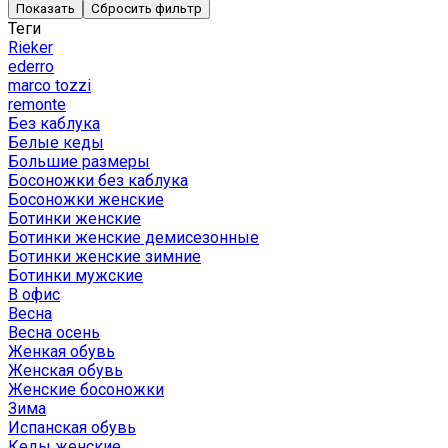
Показать
Сбросить фильтр
Теги
Rieker
ederro
marco tozzi
remonte
Без каблука
Белые кеды
Большие размеры
Босоножки без каблука
Босоножки женские
Ботинки женские
Ботинки женские демисезонные
Ботинки женские зимние
Ботинки мужские
В офис
Весна
Весна осень
Женкая обувь
Женская обувь
Женские босоножки
Зима
Испанская обувь
Кеды женские