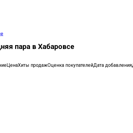
се
яя пара в Хабаровсе
ние
Цена
Хиты продаж
Оценка
покупателей
Дата добавления