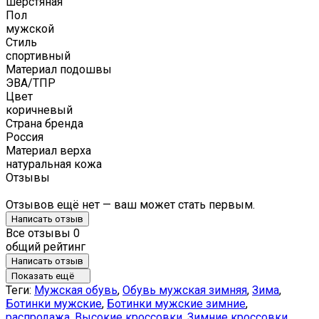
шерстяная
Пол
мужской
Стиль
спортивный
Материал подошвы
ЭВА/ТПР
Цвет
коричневый
Страна бренда
Россия
Материал верха
натуральная кожа
Отзывы
Отзывов ещё нет — ваш может стать первым.
Написать отзыв
Все отзывы
0
общий рейтинг
Написать отзыв
Показать ещё
Теги:
Мужская обувь
,
Обувь мужская зимняя
,
Зима
,
Ботинки мужские
,
Ботинки мужские зимние
,
распродажа
,
Высокие кроссовки
,
Зимние кроссовки
,