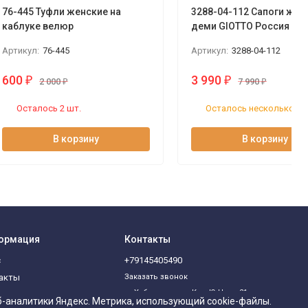
76-445 Туфли женские на
3288-04-112 Сапоги жен
каблуке велюр
деми GIOTTO Россия
Артикул:
76-445
Артикул:
3288-04-112
600
3 990
₽
₽
2 000
₽
7 990
₽
Осталось 2 шт.
Осталось несколько шт
В корзину
В корзину
ормация
Контакты
с
+79145405490
акты
Заказать звонок
Хабаровск, ул. Ким Ю Чена 21,
б-аналитики Яндекс. Метрика, использующий cookie-файлы.
Уссурийский бульвар 60