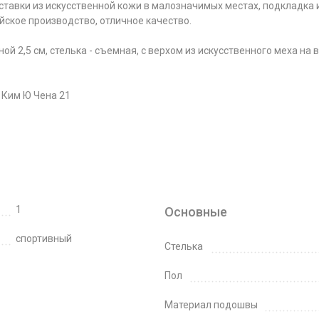
тавки из искусственной кожи в малозначимых местах, подкладка и 
йское производство, отличное качество.
й 2,5 см, стелька - съемная, с верхом из искусственного меха на
- Ким Ю Чена 21
1
Основные
спортивный
Стелька
Пол
Материал подошвы