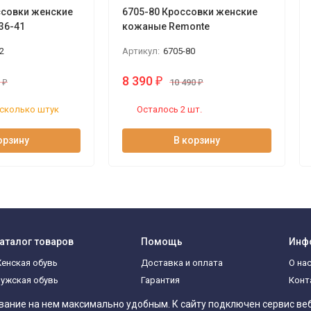
ссовки женские
6705-80 Кроссовки женские
36-41
кожаные Remonte
2
Артикул:
6705-80
8 390
₽
0
₽
10 490
₽
сколько штук
Осталось 2 шт.
орзину
В корзину
аталог товаров
Помощь
Инф
енская обувь
Доставка и оплата
О на
ужская обувь
Гарантия
Конт
оследняя пара
вание на нем максимально удобным. К cайту подключен сервис ве