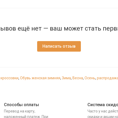
ывов ещё нет — ваш может стать пер
Написать отзыв
 кроссовки
,
Обувь женская зимняя
,
Зима
,
Весна
,
Осень
,
распродаж
Способы оплаты
Система скид
Перевод на карту,
Часто у нас дейс
наложенный платеж. При
скидки и акции н