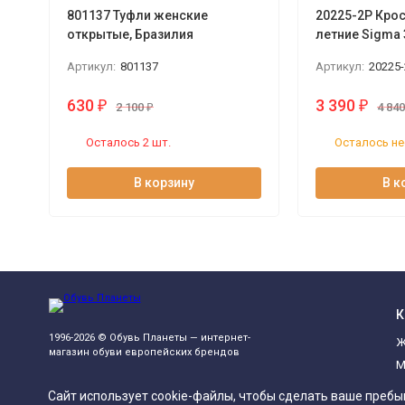
801137 Туфли женские
20225-2P Кро
открытые, Бразилия
летние Sigma 
Артикул:
801137
Артикул:
20225-
630
3 390
₽
₽
2 100
₽
4 84
Осталось 2 шт.
Осталось не
В корзину
В к
К
1996-2026 © Обувь Планеты — интернет-
Ж
магазин обуви европейских брендов
М
П
Сайт использует cookie-файлы, чтобы сделать ваше пребы