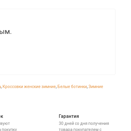
вым.
а
,
Кроссовки женские зимние
,
Белые ботинки
,
Зимние
ок
Гарантия
твуют
30 дней со дня получения
а покупку
товара покупателем с