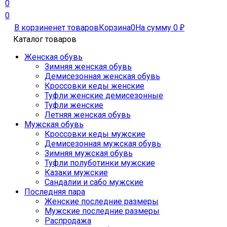
0
0
В корзине
нет товаров
Корзина
0
На сумму
0
₽
Каталог товаров
Женская обувь
Зимняя женская обувь
Демисезонная женская обувь
Кроссовки кеды женские
Туфли женские демисезонные
Туфли женские
Летняя женская обувь
Мужская обувь
Кроссовки кеды мужские
Демисезонная мужская обувь
Зимняя мужская обувь
Туфли полуботинки мужские
Казаки мужские
Сандалии и сабо мужские
Последняя пара
Женские последние размеры
Мужские последние размеры
Распродажа