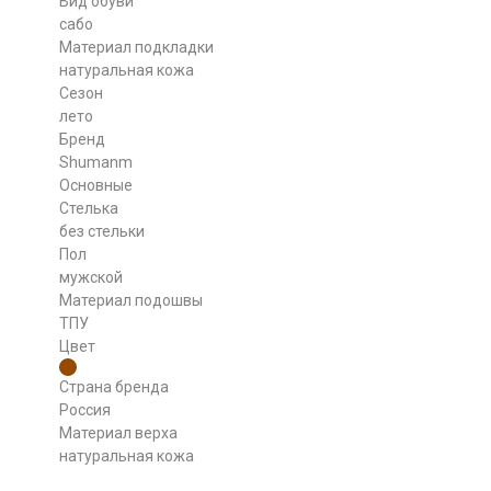
Вид обуви
сабо
Материал подкладки
натуральная кожа
Сезон
лето
Бренд
Shumanm
Основные
Стелька
без стельки
Пол
мужской
Материал подошвы
ТПУ
Цвет
Страна бренда
Россия
Материал верха
натуральная кожа