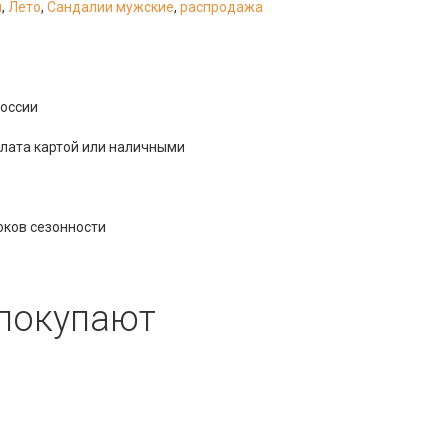
я
,
Лето
,
Сандалии мужские
,
распродажа
оссии
плата картой или наличными
оков сезонности
 покупают