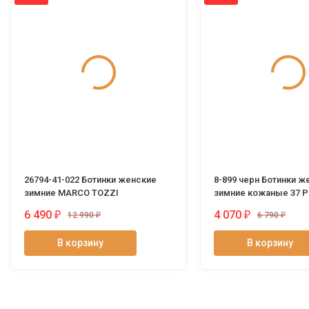
26794-41-022 Ботинки женские
8-899 черн Ботинки ж
зимние MARСO TOZZI
зимние кожаные 37 
6 490
4 070
₽
₽
12 990
₽
6 790
₽
В корзину
В корзину