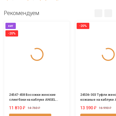
Рекомендуем
хит
-20%
-20%
24547-458 Босожки женские
24536-303 Туфли жен
слингбэки на каблуке ANGEL
кожаные на каблуке 
ALARCON Испания
ALARCON Испания
11 810
13 590
₽
₽
14 760
₽
16 990
₽