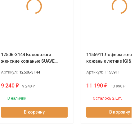
12506-3144 Босоножки
1155911 Лоферы женск
женские кожаные SUAVE
кожаные летние IGI&CO
Португалия
Италия
Артикул:
12506-3144
Артикул:
1155911
9 240
11 190
₽
₽
9 240
₽
13 990
₽
В наличии
Осталось 2 шт.
В корзину
В корзину