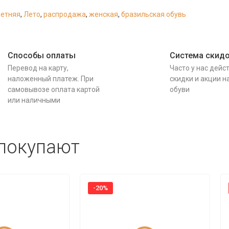
летняя
,
Лето
,
распродажа
,
женская
,
бразильская обувь
Способы оплаты
Система скид
Перевод на карту,
Часто у нас дейс
наложенный платеж. При
скидки и акции н
самовывозе оплата картой
обуви
или наличными
 покупают
-20%