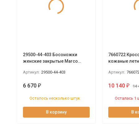
29500-44-403 Босоножки
7660722 Крос
женские закрытые Marсo
кожаные летни
Tozzi
Италия
Артикул:
29500-44-403
Артикул:
76607
6 670
10 140
₽
₽
14 
Осталось несколько штук
Осталась 1 
В корзину
В к