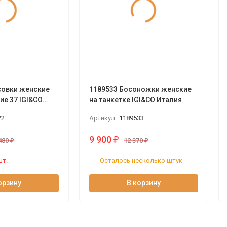
совки женские
1189533 Босоножки женские
е 37 IGI&CO
на танкетке IGI&CO Италия
22
Артикул:
1189533
9 900
₽
480
₽
12 370
₽
шт.
Осталось несколько штук
орзину
В корзину