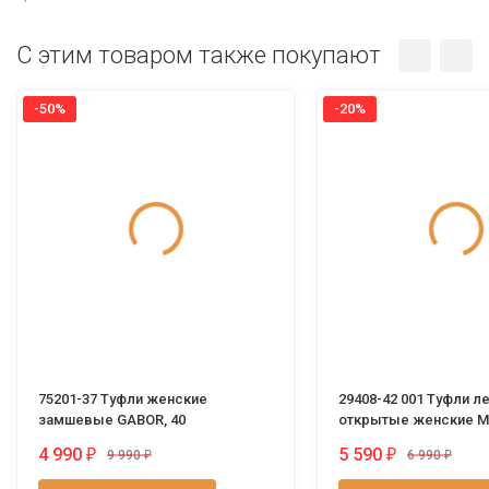
C этим товаром также покупают
-50%
-20%
75201-37 Туфли женские
29408-42 001 Туфли л
замшевые GABOR, 40
открытые женские Ma
4 990
5 590
₽
₽
9 990
₽
6 990
₽