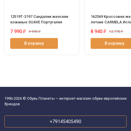
12519Т-3197 Сандалии женские
162369 Кроссовки же
кожаные SUAVE Португалия
летние CARMELA Исп
7 990
8 940
₽
₽
9 990
₽
12 770
₽
В корзину
В корзину
1996-2026 © Обувь Планеты — интернет-магазин обуви европейских
брендов
+79145405490